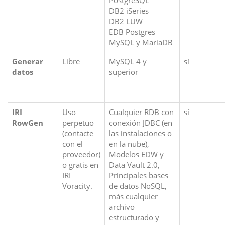
PostgreSQL
DB2 iSeries
DB2 LUW
EDB Postgres
MySQL y MariaDB
Generar
Libre
MySQL 4 y
sí
datos
superior
IRI
Uso
Cualquier RDB con
sí
RowGen
perpetuo
conexión JDBC (en
(contacte
las instalaciones o
con el
en la nube),
proveedor)
Modelos EDW y
o gratis en
Data Vault 2.0,
IRI
Principales bases
Voracity.
de datos NoSQL,
más cualquier
archivo
estructurado y