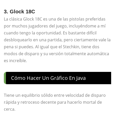
3. Glock 18C
La clásica Glock 18C es una de las pistolas preferidas
por muchos jugadores del juego, incluyéndome a mí
cuando tengo la oportunidad. Es bastante difícil
desbloquearlo en una partida, pero ciertamente vale la
pena si puedes. Al igual que el Stechkin, tiene dos
modos de disparo y su versión totalmente automática
es increíble.
Cómo Hacer Un Gráfico En Java
Tiene un equilibrio sólido entre velocidad de disparo
rápida y retroceso decente para hacerlo mortal de
cerca.