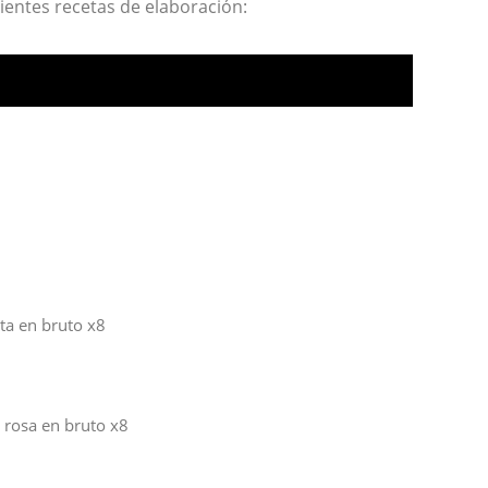
ientes recetas de elaboración:
sta en bruto x8
o rosa en bruto x8