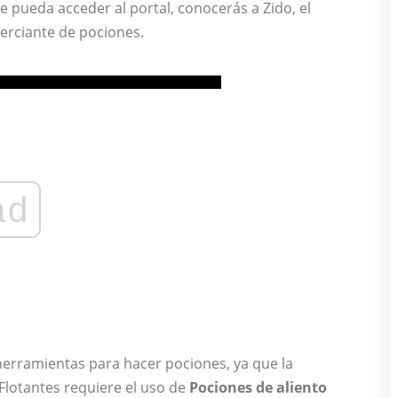
e pueda acceder al portal, conocerás a Zido, el
merciante de pociones.
ad
herramientas para hacer pociones, ya que la
Flotantes requiere el uso de
Pociones de aliento