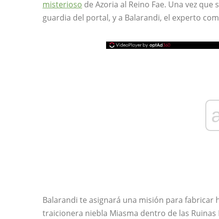
misterioso
de Azoria al Reino Fae. Una vez que s
guardia del portal, y a Balarandi, el experto co
Balarandi te asignará una misión para fabricar 
traicionera niebla Miasma dentro de las Ruinas 