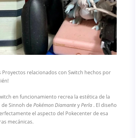
s Proyectos relacionados con Switch hechos por
ién!
witch en funcionamiento recrea la estética de la
n de Sinnoh de
Pokémon Diamante
y
Perla
. El diseño
erfectamente el aspecto del Pokecenter de esa
eras mecánicas.