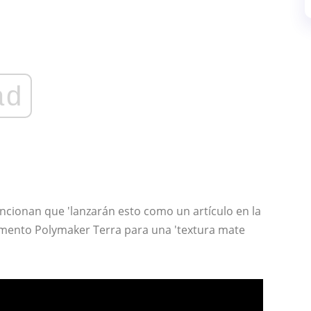
ad
ncionan que 'lanzarán esto como un artículo en la
amento Polymaker Terra para una 'textura mate