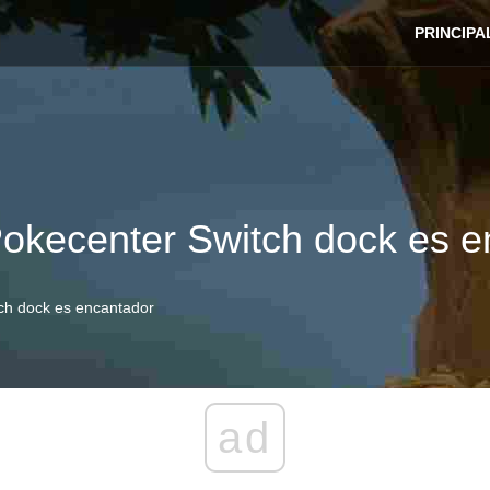
PRINCIPA
Pokecenter Switch dock es 
tch dock es encantador
ad