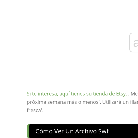
Si te interesa, aquí tienes su tienda de Etsy.
. Me
próxima semana más o menos'. Utilizará un fil
fresca'.
Cómo Ver Un Archivo Swf