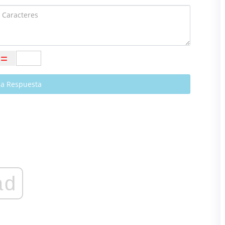
a Respuesta
ad