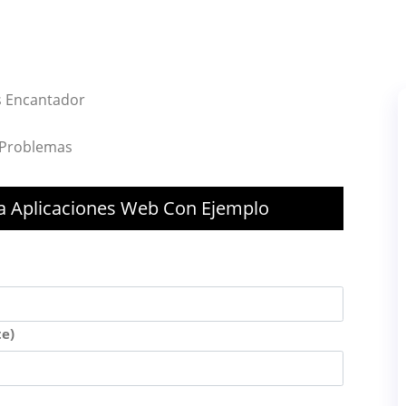
s Encantador
 Problemas
a Aplicaciones Web Con Ejemplo
e)