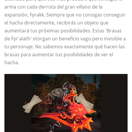
arma con cada derrota del gran villano de la
expansión, Fyrakk. Siempre que no consigas conseguir
el hacha directamente, recibirás un objeto que
aumentará tus próximas posibilidades. Estas 'Brasas
de Fyr'alath' otorgan un beneficio vago pero invisible a
tu personaje. No sabemos exactamente qué hacen las
brasas para aumentar tus posibilidades de ver el
hacha.