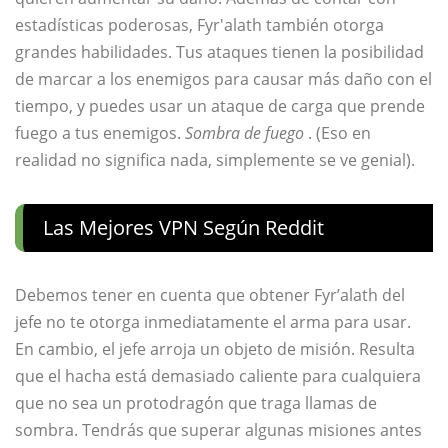
estadísticas poderosas, Fyr'alath también otorga
grandes habilidades. Tus ataques tienen la posibilidad
de marcar a los enemigos para causar más daño con el
tiempo, y puedes usar un ataque de carga que prende
fuego a tus enemigos.
Sombra de fuego
. (Eso en
realidad no significa nada, simplemente se ve genial).
Las Mejores VPN Según Reddit
Debemos tener en cuenta que obtener Fyr’alath del
jefe no te otorga inmediatamente el arma para usar.
En cambio, el jefe arroja un objeto de misión. Resulta
que el hacha está demasiado caliente para cualquiera
que no sea un protodragón que traga llamas de
sombra. Tendrás que superar algunas misiones antes