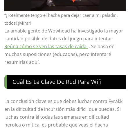
“¡Totalmente tengo el hacha para dejar caer a mi paladín,
todos! ¡Mirar!'
La amable gente de Wowhead ha investigado la mayor
cantidad posible de datos del juego para intentar
Reúna cómo se ven las tasas de caída.
. Se basa en
muchas suposiciones (educadas), pero intentaré
resumirlas aquí.
Cuál Es La Clave De Red Para Wifi
La conclusión clave es que debes luchar contra Fyrakk
en la dificultad de incursión más difícil que puedas. Si
luchas contra él todas las semanas en dificultad
heroica o mítica, es probable que veas el hacha