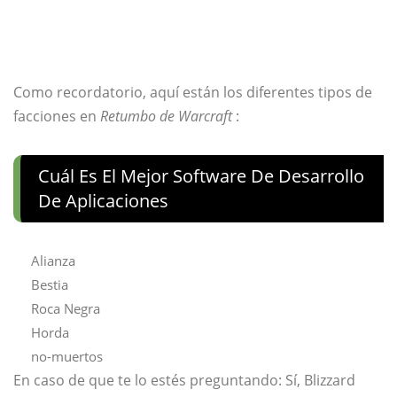
Como recordatorio, aquí están los diferentes tipos de
facciones en
Retumbo de Warcraft
:
Cuál Es El Mejor Software De Desarrollo
De Aplicaciones
Alianza
Bestia
Roca Negra
Horda
no-muertos
En caso de que te lo estés preguntando: Sí, Blizzard