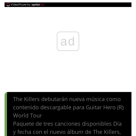
ad
The Killers debutarán nueva música como
contenido descargable para Guitar Hero (R)
World Tour
Paquete de tres canciones disponibles Día
y fecha con el nuevo álbum de The Killers,