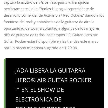
captura la actitud del
Héroe de la guitarra
franquicia
perfectamente ', dijo Charles Huang, vicepresidente de
desarrollo comercial de Activision / Red Octane,' dando a los
fanáticos del rock y entusiastas de la guitarra de aire la
oportunidad de tocar a voluntad a algunos de los mejores
riffs de guitarra de todos los tiempos '. El Guitar Hero Air
Guitar Rocker estará disponible en las tiendas este marzo
por un precio minorista sugerido de $ 29.99.
JADA LIBERA LA GUITARRA
HERO® AIR GUITAR ROCKER
™ EN EL SHOW DE
ELECTRÓNICA DE