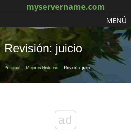
myservername.com
MENÚ
Revisión: juicio
Principal
Mejores Historias
Revisión: juicio
ad