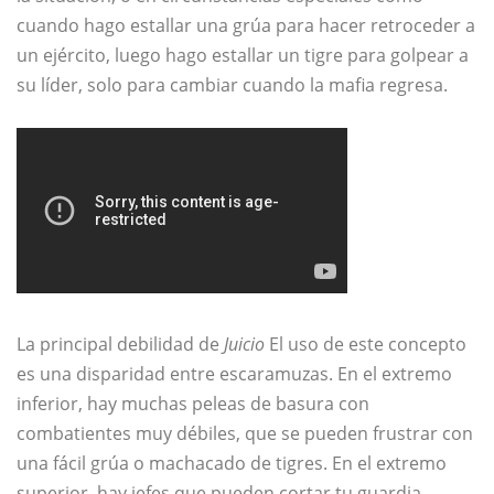
cuando hago estallar una grúa para hacer retroceder a
un ejército, luego hago estallar un tigre para golpear a
su líder, solo para cambiar cuando la mafia regresa.
La principal debilidad de
Juicio
El uso de este concepto
es una disparidad entre escaramuzas. En el extremo
inferior, hay muchas peleas de basura con
combatientes muy débiles, que se pueden frustrar con
una fácil grúa o machacado de tigres. En el extremo
superior, hay jefes que pueden cortar tu guardia