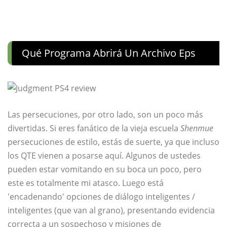
Qué Programa Abrirá Un Archivo Eps
Las persecuciones, por otro lado, son un poco más
divertidas. Si eres fanático de la vieja escuela
Shenmue
persecuciones de estilo, estás de suerte, ya que incluso
los QTE vienen a posarse aquí. Algunos de ustedes
pueden estar vomitando en su boca un poco, pero
este es totalmente mi atasco. Luego está
'encadenando' opciones de diálogo inteligentes /
inteligentes (que van al grano), presentando evidencia
correcta a un sospechoso y misiones de