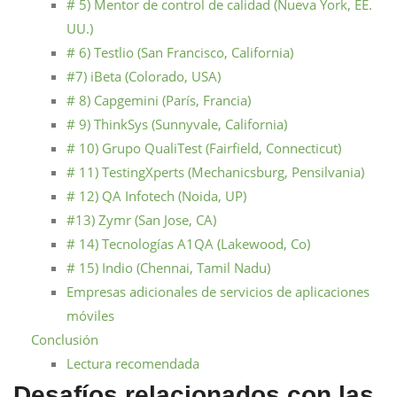
# 5) Mentor de control de calidad (Nueva York, EE.
UU.)
# 6) Testlio (San Francisco, California)
#7) iBeta (Colorado, USA)
# 8) Capgemini (París, Francia)
# 9) ThinkSys (Sunnyvale, California)
# 10) Grupo QualiTest (Fairfield, Connecticut)
# 11) TestingXperts (Mechanicsburg, Pensilvania)
# 12) QA Infotech (Noida, UP)
#13) Zymr (San Jose, CA)
# 14) Tecnologías A1QA (Lakewood, Co)
# 15) Indio (Chennai, Tamil Nadu)
Empresas adicionales de servicios de aplicaciones
móviles
Conclusión
Lectura recomendada
Desafíos relacionados con las