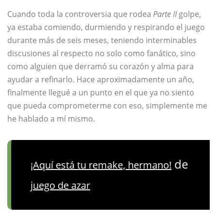
Cuando toda la controversia que rodea
Parte II
golpe,
ya estaba comiendo, durmiendo y respirando el juego
durante más de seis meses, teniendo interminables
discusiones al respecto no solo como fanático, sino
como alguien que derramó su corazón y alma para
ayudar a refinarlo. Hace aproximadamente un año,
finalmente llegué a un punto en el que ya no siento
que pueda comprometerme con eso, simplemente me
he hablado a mí mismo.
de
¡Aquí está tu remake, hermano!
juego de azar