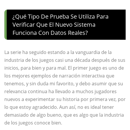
¿Qué Tipo De Prueba Se Utiliza Para
Verificar Que El Nuevo Sistema
Funciona Con Datos Reales?
La serie ha seguido estando a la vanguardia de la
industria de los juegos casi una década después de sus
inicios, para bien y para mal. El primer juego es uno de
los mejores ejemplos de narración interactiva que
tenemos, y sin duda mi favorito, y debo asumir que su
relevancia continua ha llevado a muchos jugadores
nuevos a experimentar su historia por primera vez, por
lo que estoy agradecido. Aun así, no es ideal tener
demasiado de algo bueno, que es algo que la industria
de los juegos conoce bien.