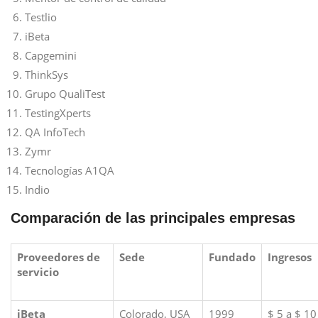
Testlio
iBeta
Capgemini
ThinkSys
Grupo QualiTest
TestingXperts
QA InfoTech
Zymr
Tecnologías A1QA
Indio
Comparación de las principales empresas
Proveedores de
Sede
Fundado
Ingresos
servicio
iBeta
Colorado, USA
1999
$ 5 a $ 10