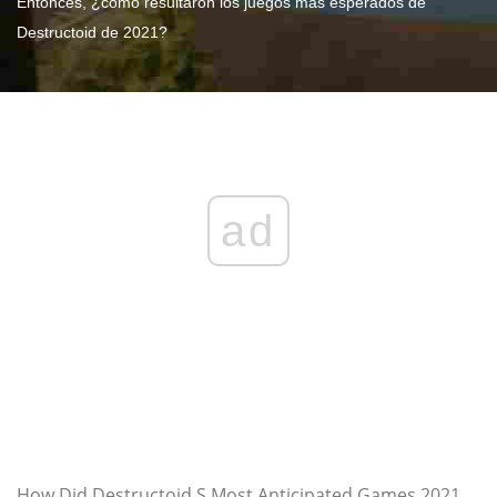
Entonces, ¿cómo resultaron los juegos más esperados de
Destructoid de 2021?
ad
How Did Destructoid S Most Anticipated Games 2021