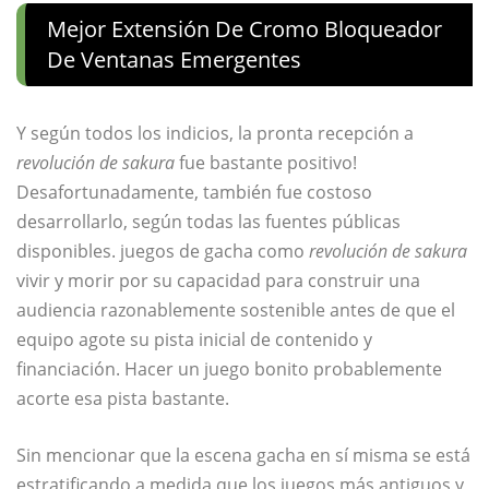
Mejor Extensión De Cromo Bloqueador
De Ventanas Emergentes
Y según todos los indicios, la pronta recepción a
revolución de sakura
fue bastante positivo!
Desafortunadamente, también fue costoso
desarrollarlo, según todas las fuentes públicas
disponibles. juegos de gacha como
revolución de sakura
vivir y morir por su capacidad para construir una
audiencia razonablemente sostenible antes de que el
equipo agote su pista inicial de contenido y
financiación. Hacer un juego bonito probablemente
acorte esa pista bastante.
Sin mencionar que la escena gacha en sí misma se está
estratificando a medida que los juegos más antiguos y