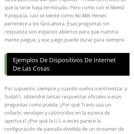
que la serie haya terminado. Pero como con el
Mamá
franquicia, casi se siente como
No Más Heroes
pertenece a los fans ahora. Esas preguntas sin
respuesta son espacios abiertos para que nuestra
mente juegue, y ese juego puede durar para siempre.
Ejemplos De Dispositivos De Internet
De Las Cosas
Por supuesto, siempre y cuando vuelva a entrevistar a
Suda51, obtendré tantas respuestas oficiales a esas
preguntas como pueda. ¿Por qué Travis usa un
collarín, vendajes y calzoncillos en la escena de
apertura? ¿Por qué la U.I. a veces parece la
configuración de pantalla dividida de un streamer de