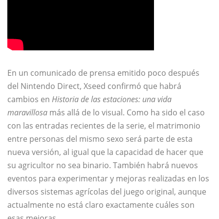
En un comunicado de prensa emitido poco después
del Nintendo Direct, Xseed confirmó que habrá
cambios en
Historia de las estaciones: una vida
maravillosa
más allá de lo visual. Como ha sido el caso
con las entradas recientes de la serie, el matrimonio
entre personas del mismo sexo será parte de esta
nueva versión, al igual que la capacidad de hacer que
su agricultor no sea binario. También habrá nuevos
eventos para experimentar y mejoras realizadas en los
diversos sistemas agrícolas del juego original, aunque
actualmente no está claro exactamente cuáles son
esas mejoras.