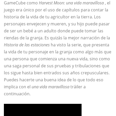
GameCube como
Harvest Moon: una vida maravillosa
, el
juego era único por el uso de capítulos para contar la
historia de la vida de tu agricultor en la tierra. Los
personajes envejecen y mueren, y su hijo puede pasar
de ser un bebé a un adulto donde puede tomar las
riendas de la granja. Es quizás la mejor narración de la
Historia de las estaciones
ha visto la serie, que presenta
la vida de tu personaje en la granja como algo más que
una persona que comienza una nueva vida, sino como
una saga personal de sus pruebas y tribulaciones que
los sigue hasta bien entrados sus años crepusculares.
Puedes hacerte una buena idea de lo que todo eso
implica con el
una vida maravillosa
tráiler a
continuación.