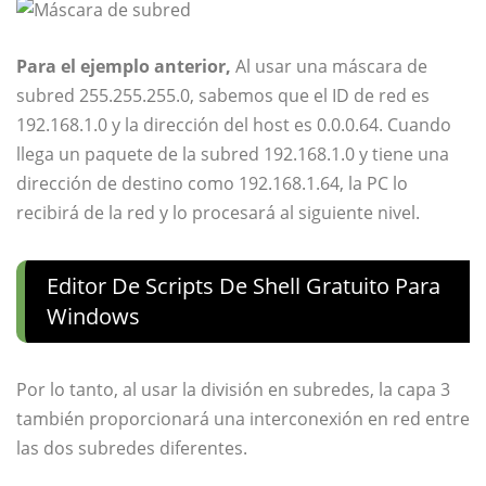
Para el ejemplo anterior,
Al usar una máscara de
subred 255.255.255.0, sabemos que el ID de red es
192.168.1.0 y la dirección del host es 0.0.0.64. Cuando
llega un paquete de la subred 192.168.1.0 y tiene una
dirección de destino como 192.168.1.64, la PC lo
recibirá de la red y lo procesará al siguiente nivel.
Editor De Scripts De Shell Gratuito Para
Windows
Por lo tanto, al usar la división en subredes, la capa 3
también proporcionará una interconexión en red entre
las dos subredes diferentes.